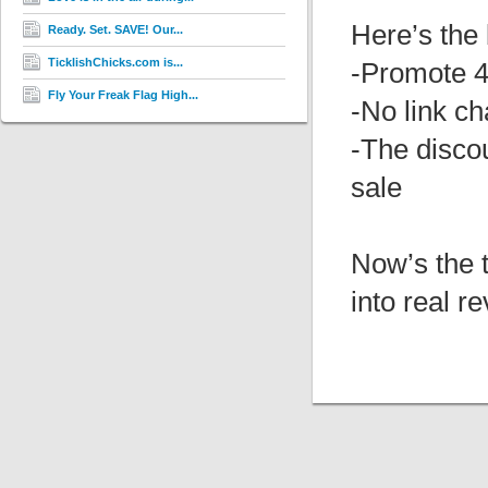
Here’s the 
Ready. Set. SAVE! Our...
TicklishChicks.com is...
-Promote 
Fly Your Freak Flag High...
-No link c
-The discou
sale
Now’s the t
into real r