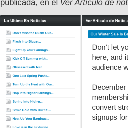
publicada, en el
Ver Artículo de no
Lo Ultimo En Noticias
Ver Articulo de Notici
Don't Miss the Rush: Our...
Our Winter Sale Is B
Flash Into Bigger...
Don’t let yo
Light Up Your Earnings...
here, and i
Kick Off Summer with...
audience wi
Obsessed with feet...
One Last Spring Push:...
Turn Up the Heat with Our...
December 1
Hop Into Higher Earnings...
membership
Spring Into Higher...
convert str
Strike Gold with Our St....
signups fo
Heat Up Your Earnings...
Love is in the air during...