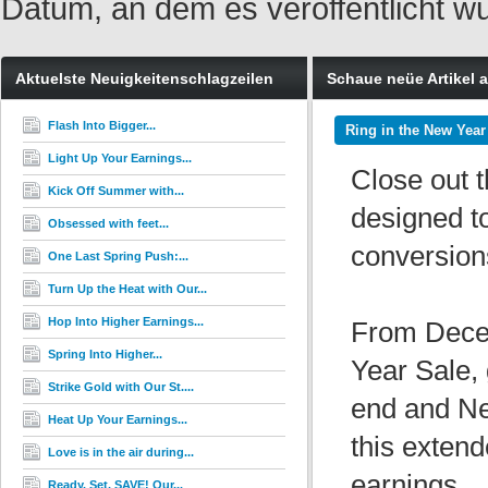
Datum, an dem es veröffentlicht w
Aktuelste Neuigkeitenschlagzeilen
Schaue neüe Artikel 
Flash Into Bigger...
Ring in the New Year
Light Up Your Earnings...
Close out t
Kick Off Summer with...
designed to
Obsessed with feet...
conversion
One Last Spring Push:...
Turn Up the Heat with Our...
Hop Into Higher Earnings...
From Decem
Spring Into Higher...
Year Sale, 
Strike Gold with Our St....
end and Ne
Heat Up Your Earnings...
this exten
Love is in the air during...
earnings.
Ready. Set. SAVE! Our...