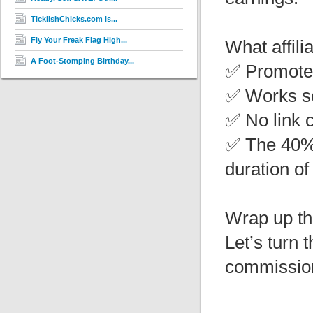
TicklishChicks.com is...
Fly Your Freak Flag High...
What affili
A Foot-Stomping Birthday...
✅ Promote 
✅ Works se
✅ No link 
✅ The 40% 
duration of
Wrap up th
Let’s turn 
commission