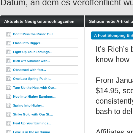
Datum, an dem es veröffentlicht w
Aktuelste Neuigkeitenschlagzeilen
Schaue neüe Artikel 
Don't Miss the Rush: Our...
A Foot-Stomping Bir
Flash Into Bigger...
It’s Rich’s
Light Up Your Earnings...
know how—w
Kick Off Summer with...
Obsessed with feet...
From Janua
One Last Spring Push:...
Turn Up the Heat with Our...
$14.95, sc
Hop Into Higher Earnings...
consistentl
Spring Into Higher...
bash to del
Strike Gold with Our St....
Heat Up Your Earnings...
Affiliates 
Love is in the air during...