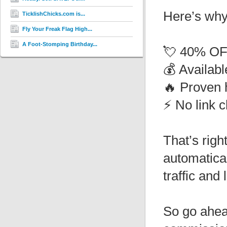
Here’s why 
TicklishChicks.com is...
Fly Your Freak Flag High...
A Foot-Stomping Birthday...
💘 40% OF
💰 Availab
🔥 Proven 
⚡ No link 
That’s righ
automatical
traffic and
So go ahea