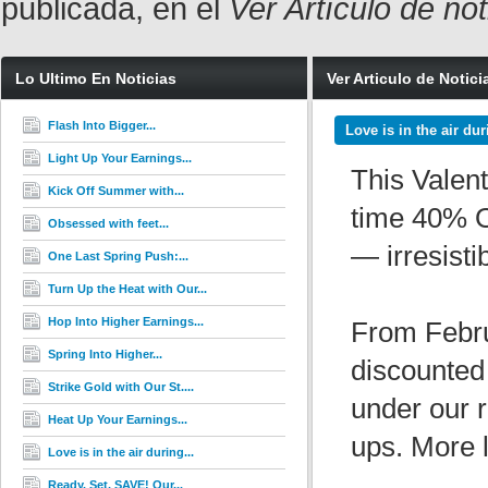
publicada, en el
Ver Artículo de no
Lo Ultimo En Noticias
Ver Articulo de Notici
Flash Into Bigger...
Love is in the air du
Light Up Your Earnings...
This Valent
Kick Off Summer with...
time 40% O
Obsessed with feet...
— irresisti
One Last Spring Push:...
Turn Up the Heat with Our...
Hop Into Higher Earnings...
From Febru
Spring Into Higher...
discounted
Strike Gold with Our St....
under our r
Heat Up Your Earnings...
ups. More l
Love is in the air during...
Ready. Set. SAVE! Our...