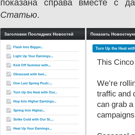
показана справа вместе с 
Статью
.
Заголовки Последних Новостей
Показать Новостну
Flash Into Bigger...
Turn Up the Heat wit
Light Up Your Earnings...
This Cinco
Kick Off Summer with...
Obsessed with feet...
We’re rolli
One Last Spring Push:...
traffic an
Turn Up the Heat with Our...
Hop Into Higher Earnings...
can grab a
Spring Into Higher...
campaigns a
Strike Gold with Our St....
Heat Up Your Earnings...