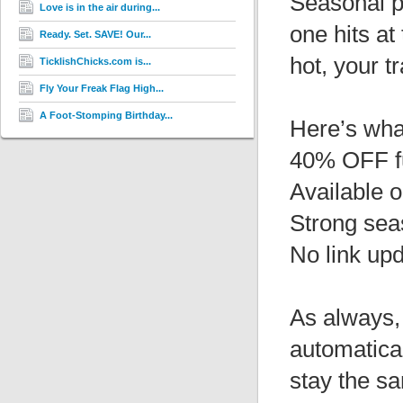
Seasonal p
Love is in the air during...
one hits at
Ready. Set. SAVE! Our...
hot, your tr
TicklishChicks.com is...
Fly Your Freak Flag High...
A Foot-Stomping Birthday...
Here’s what
40% OFF f
Available 
Strong sea
No link up
As always, 
automatica
stay the s